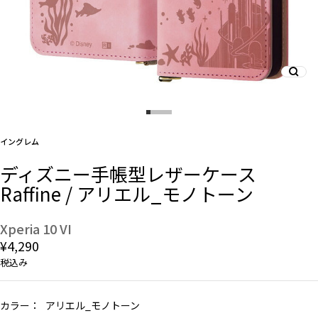
And More
スマホリング/ストラップ/他
イングレム
デザインから探す
ディズニー手帳型レザーケース
Raffine / アリエル_モノトーン
事業内容
会社概要
Xperia 10 VI
¥4,290
お知らせ
税込み
よくある質問
カラー：
アリエル_モノトーン