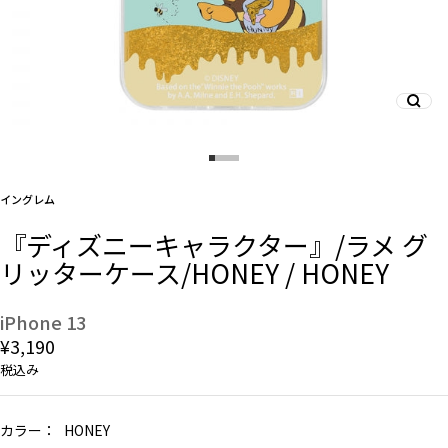
And More
スマホリング/ストラップ/他
イングレム
デザインから探す
『ディズニーキャラクター』/ラメ グ
リッターケース/HONEY / HONEY
事業内容
会社概要
iPhone 13
¥3,190
お知らせ
税込み
よくある質問
カラー：
HONEY