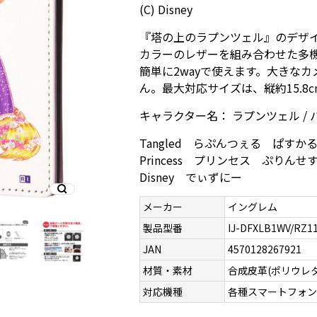
(C) Disney
『塔の上のラプンツェル』のデザ
カラーのレザーを組み合わせた多
簡単に2wayで使えます。大きな
ん。最大対応サイズは、縦約15.8cm
キャラクター名： ラプンツェル / 
Tangled らぷんつぇる ぱ
Princess プリンセス ぷり
Disney でぃずにー
メーカー
イングレム
製品型番
IJ-DFXLB1WV/RZ1
JAN
4570128267921
材質・素材
合成皮革(ポリウレ
対応機種
各種スマートフォ