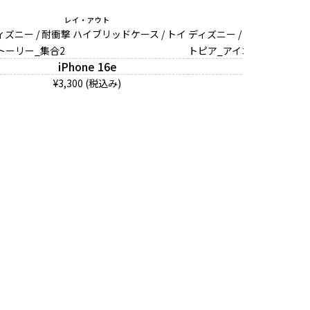
レイ・アウト
レイ・アウ
ィズニー / 耐衝撃 ハイブリッドケース / トイ
ディズニー / 耐衝撃 ハイブ
トーリー_集合2
トピア_アイコン
iPhone 16e
iPhone 1
¥3,300 (税込み)
¥3,300 (税