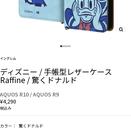
And More
スマホリング/ストラップ/他
イングレム
デザインから探す
ディズニー / 手帳型レザーケース
Raffine / 驚くドナルド
事業内容
会社概要
AQUOS R10 / AQUOS R9
¥4,290
お知らせ
税込み
よくある質問
カラー：
驚くドナルド