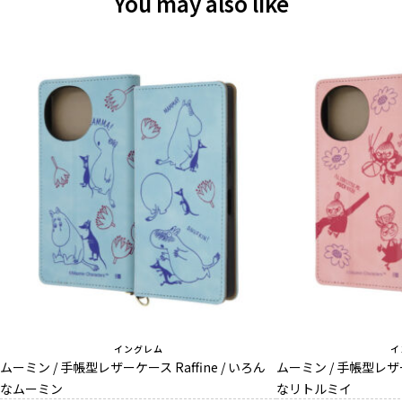
You may also like
イングレム
イ
ムーミン / 手帳型レザーケース Raffine / いろん
ムーミン / 手帳型レザーケ
なムーミン
なリトルミイ