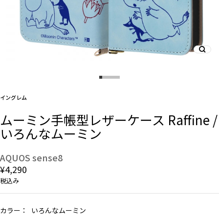
And More
スマホリング/ストラップ/他
イングレム
デザインから探す
ムーミン手帳型レザーケース Raffine /
いろんなムーミン
事業内容
会社概要
AQUOS sense8
¥4,290
お知らせ
税込み
よくある質問
カラー：
いろんなムーミン