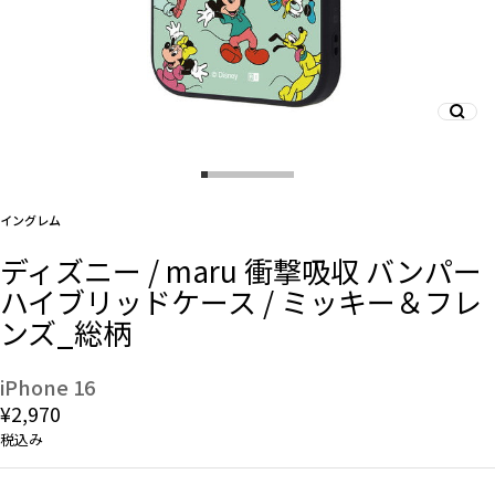
And More
スマホリング/ストラップ/他
イングレム
デザインから探す
ディズニー / maru 衝撃吸収 バンパー
ハイブリッドケース / ミッキー＆フレ
事業内容
ンズ_総柄
会社概要
iPhone 16
お知らせ
¥2,970
税込み
よくある質問