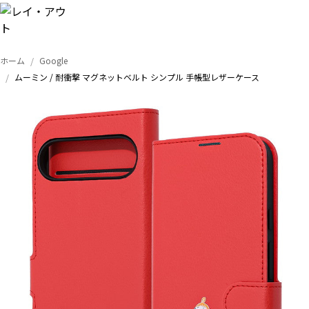
ホーム
Google
トップ
ムーミン / 耐衝撃 マグネットベルト シンプル 手帳型レザーケース
iPhone
Xperia
Galaxy
AQUOS
Google