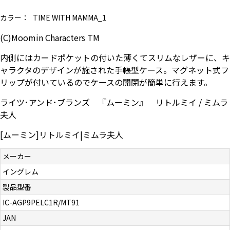
お問い合わせ（一般の皆様）
カラー：
TIME WITH MAMMA_1
(C)Moomin Characters TM
お問い合わせ（企業様）
内側にはカードポケットの付いた薄くてスリムなレザーに、キ
プライバシーポリシー
ャラクタのデザインが施された手帳型ケース。マグネット式フ
リップが付いているのでケースの開閉が簡単に行えます。
ライツ･アンド･ブランズ 『ムーミン』 リトルミイ / ミムラ
夫人
[ムーミン]リトルミイ|ミムラ夫人
メーカー
イングレム
製品型番
IC-AGP9PELC1R/MT91
JAN