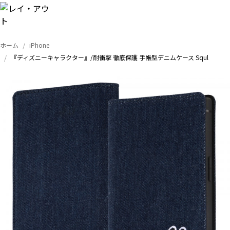
ホーム
iPhone
トップ
『ディズニーキャラクター』/耐衝撃 徹底保護 手帳型デニムケース Squl
iPhone
Xperia
Galaxy
AQUOS
Google