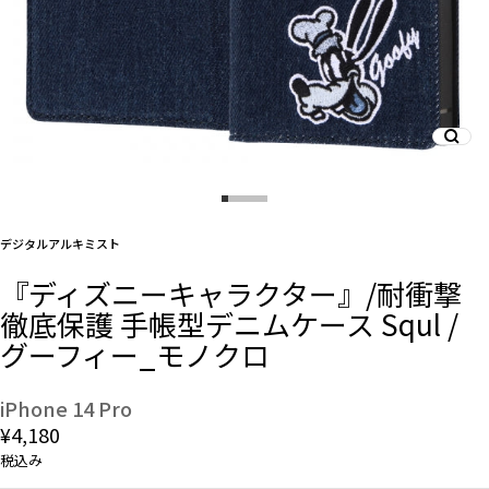
And More
スマホリング/ストラップ/他
デザインから探す
デジタルアルキミスト
『ディズニーキャラクター』/耐衝撃
事業内容
徹底保護 手帳型デニムケース Squl /
グーフィー_モノクロ
会社概要
お知らせ
iPhone 14 Pro
¥4,180
よくある質問
税込み