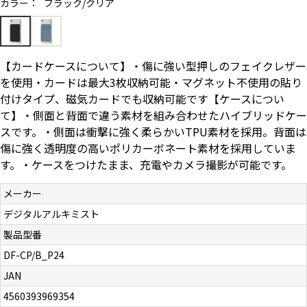
カラー：
ブラック/クリア
お問い合わせ（一般の皆様）
お問い合わせ（企業様）
【カードケースについて】・傷に強い型押しのフェイクレザー
を使用・カードは最大3枚収納可能・マグネット不使用の貼り
プライバシーポリシー
付けタイプ、磁気カードでも収納可能です【ケースについ
て】・側面と背面で違う素材を組み合わせたハイブリッドケー
スです。・側面は衝撃に強く柔らかいTPU素材を採用。背面は
傷に強く透明度の高いポリカーボネート素材を採用していま
す。・ケースをつけたまま、充電やカメラ撮影が可能です。
メーカー
デジタルアルキミスト
製品型番
DF-CP/B_P24
JAN
4560393969354