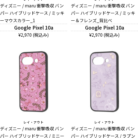
ディズニー / maru 衝撃吸収 バン
ディズニー / maru 衝撃吸収 バン
パー ハイブリッドケース / ミッキ
パー ハイブリッドケース / ミッキ
ーマウスカラー_1
And More
ー＆フレンズ_背比べ
Google Pixel 10a
Google Pixel 10a
¥2,970 (税込み)
¥2,970 (税込み)
スマホリング/ストラップ/他
デザインから探す
事業内容
会社概要
お知らせ
レイ・アウト
レイ・アウト
ディズニー / maru 衝撃吸収 バン
ディズニー / maru 衝撃吸収 バン
よくある質問
パー ハイブリッドケース / ミニー
パー ハイブリッドケース / ラプン