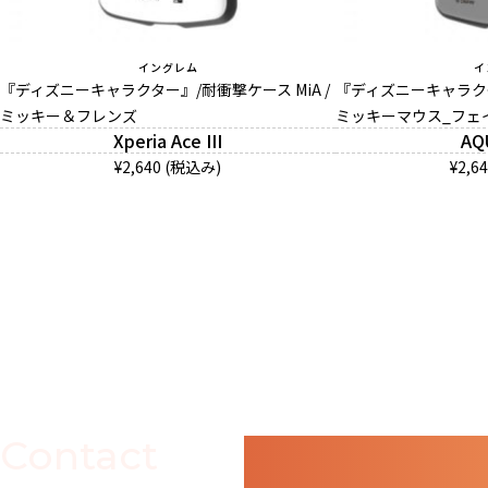
イングレム
イ
『ディズニーキャラクター』/耐衝撃ケース MiA /
『ディズニーキャラクター
ミッキー＆フレンズ
ミッキーマウス_フェ
Xperia Ace III
AQ
¥2,640 (税込み)
¥2,6
Contact